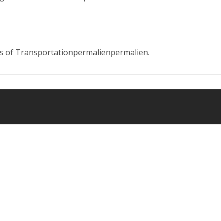
 of Transportation
permalien
permalien
.