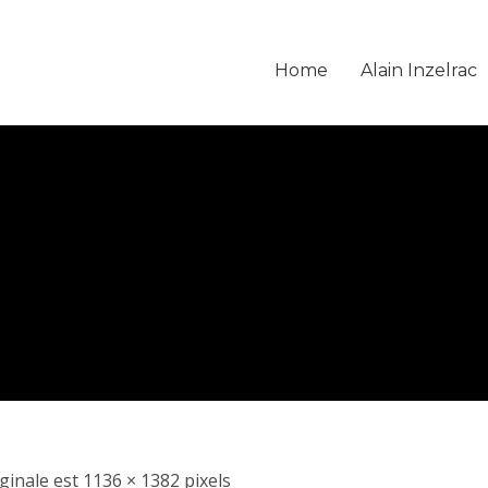
Home
Alain Inzelrac
iginale est
1136 × 1382
pixels