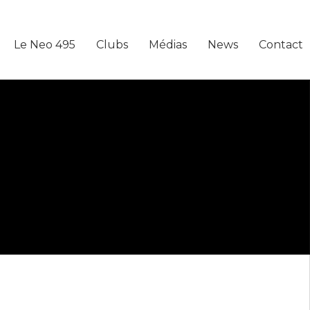
Le Neo 495
Clubs
Médias
News
Contact