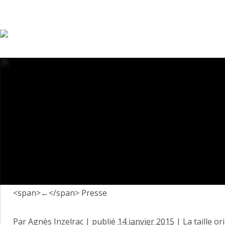
<span>←</span> Presse
Par
Agnès Inzelrac
|
publié
14 janvier 2015
| La taille or