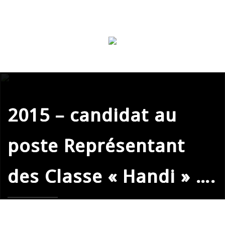
2015 – candidat au
poste Représentant
des Classe « Handi » ….
ClassNeo495-Asso
» Tu es là:
Home
»