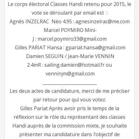
Le corps électoral Classes Handi retenu pour 2015, le
vote se déroulant par email est :
Agnès INZELRAC Néo 4.95 :
agnesinzelrac@me.com
Marcel POYMIRO Mini-
J :
marcel.poymiro33@gmail.com
Gilles PARIAT Hansa :
gpariat.hansa@gmail.com
Damien SEGUIN / Jean-Marie VENNIN
2.4mR :
sailing.damien@hotmail.fr
ou
venninjm@gmail.com
_________________________
Les deux actes de candidature, merci de me préciser
par retour pour qui vous votez.
Gilles Pariat Après avoir pris le temps de la
réflexion sur le rôle du représentant des classes
Handi auprès de la commission mixte, je souhaite
présenter ma candidature dans l’objectif de